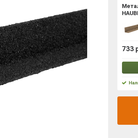
Мета
HAUB
733 
Нал