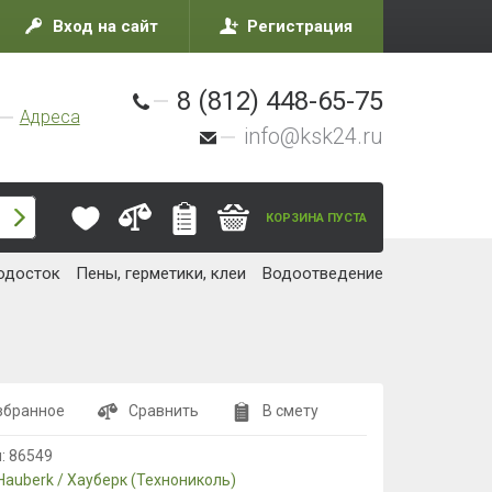
Вход на сайт
Регистрация
8 (812) 448-65-75
Адреса
info@ksk24.ru
КОРЗИНА ПУСТА
одосток
Пены, герметики, клеи
Водоотведение
збранное
Сравнить
В смету
л:
86549
Hauberk / Хауберк (Технониколь)