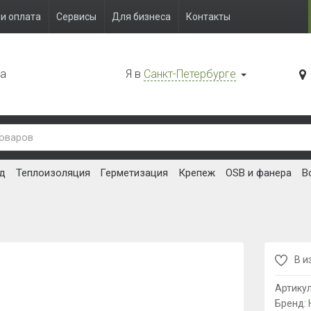
и оплата
Сервисы
Для бизнеса
Контакты
да
Я в
Санкт-Петербурге
д
Теплоизоляция
Герметизация
Крепеж
OSB и фанера
В
В и
Артику
Бренд: