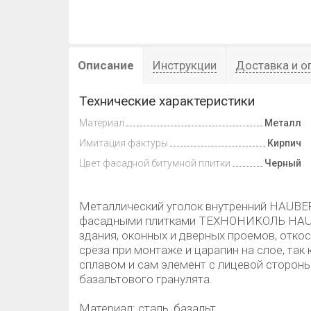
Описание
Инструкции
Доставка и о
Технические характеристики
Материал
Металл
Имитация фактуры
Кирпич
Цвет фасадной битумной плитки
Черный
Металлический уголок внутренний HAUBER
фасадными плитками ТЕХНОНИКОЛЬ HAUB
здания, оконных и дверных проемов, отко
среза при монтаже и царапин на слое, та
сплавом и сам элемент с лицевой стороны
базальтового гранулята.
Материал: сталь, базальт