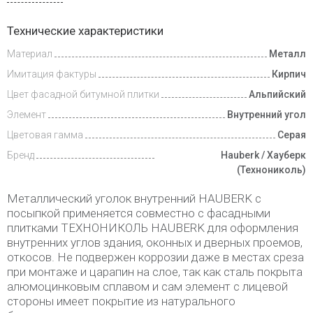
Инструкции
Технические характеристики
Материал
Металл
Доставка
и оплата
Имитация фактуры
Кирпич
Цвет фасадной битумной плитки
Альпийский
Элемент
Внутренний угол
Цветовая гамма
Серая
Бренд
Hauberk / Хауберк
(Технониколь)
Металлический уголок внутренний HAUBERK с
посыпкой применяется совместно с фасадными
плитками ТЕХНОНИКОЛЬ HAUBERK для оформления
внутренних углов здания, оконных и дверных проемов,
откосов. Не подвержен коррозии даже в местах среза
при монтаже и царапин на слое, так как сталь покрыта
алюмоцинковым сплавом и сам элемент с лицевой
стороны имеет покрытие из натурального