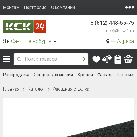
Монтаж
Портфолио
О компании
8 (812) 448-65-75
info@ksk24.ru
Я в
Санкт-Петербурге
Адреса
Распродажа
Спецпредложения
Кровля
Фасад
Теплоизо
Главная
Каталог
Фасадная отделка