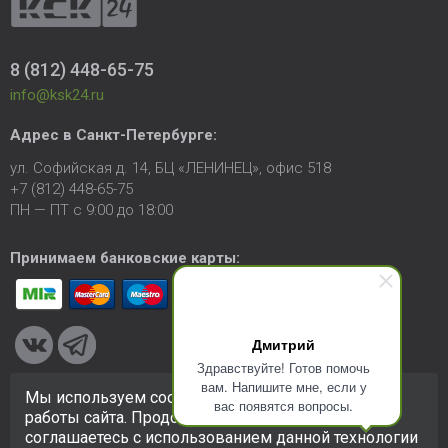
8 (812) 448-65-75
info@ksk24.ru
Адрес в
Санкт-Петербурге
:
ул. Софийская д. 14, БЦ «ЛЕНИНЕЦ», офис 518
+7 (812) 448-65-75
ПН — ПТ с 9:00 до 18:00
Принимаем банковские карты:
Дмитрий
Здравствуйте! Готов помочь
вам. Напишите мне, если у
Мы используем cookie-файлы для улучшения
вас появятся вопросы.
© 2005-2026 ООО «КСК». Сайт
https://ksk24.ru
создан
работы сайта. Продолжая использовать сайт, вы
исключительно в информационных целях и любая информация
соглашаетесь с использованием данной технологии
на сайте не является публичной офертой.
Политика в