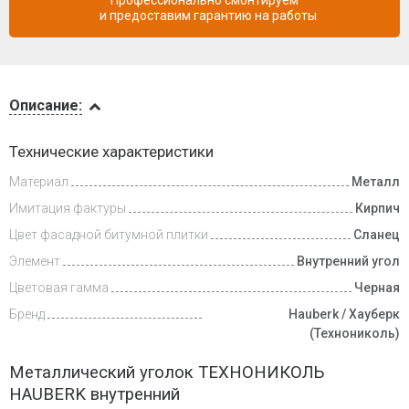
Профессионально смонтируем
и предоставим гарантию на работы
Описание
Описание:
Инструкции
Технические характеристики
Материал
Металл
Доставка
и оплата
Имитация фактуры
Кирпич
Цвет фасадной битумной плитки
Сланец
Элемент
Внутренний угол
Цветовая гамма
Черная
Бренд
Hauberk / Хауберк
(Технониколь)
Металлический уголок ТЕХНОНИКОЛЬ
HAUBERK внутренний