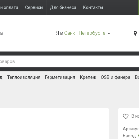
и оплата
Сервисы
Для бизнеса
Контакты
да
Я в
Санкт-Петербурге
д
Теплоизоляция
Герметизация
Крепеж
OSB и фанера
В
В и
Артику
Бренд: