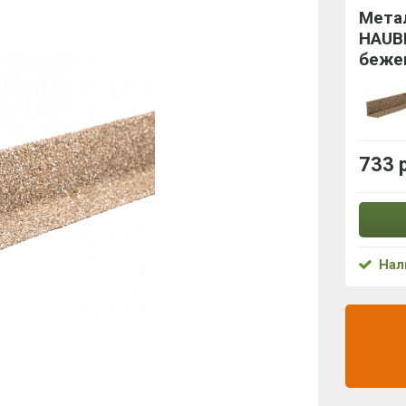
Мета
HAUB
беже
733 
Нал