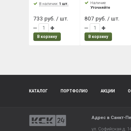
Наличие:
Коричнево-
В наличии:
1 шт.
бежевый
Уточняйте
бежевый
(Античный)
733 руб. / шт.
807 руб. / шт.
В корзину
В корзину
КАТАЛОГ
ПОРТФОЛИО
АКЦИИ
О
Адрес в
Санкт-Пе
ул. Софийская д. 