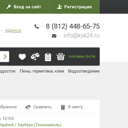
Вход на сайт
Регистрация
8 (812) 448-65-75
Адреса
info@ksk24.ru
КОРЗИНА ПУСТА
одосток
Пены, герметики, клеи
Водоотведение
збранное
Сравнить
В смету
л:
16103
Hauberk / Хауберк (Технониколь)