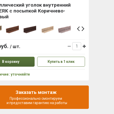
ллический уголок внутренний
ERK с посыпкой Коричнево-
вый
руб.
/ шт.
В корзину
Купить в 1 клик
ичие: уточняйте
Заказать монтаж
Профессионально смонтируем
и предоставим гарантию на работы