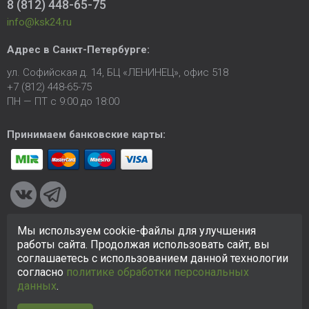
8 (812) 448-65-75
info@ksk24.ru
Адрес в
Санкт-Петербурге
:
ул. Софийская д. 14, БЦ «ЛЕНИНЕЦ», офис 518
+7 (812) 448-65-75
ПН — ПТ с 9:00 до 18:00
Принимаем банковские карты:
Мы используем cookie-файлы для улучшения
© 2005-2026 ООО «КСК». Сайт
https://ksk24.ru
создан
работы сайта. Продолжая использовать сайт, вы
исключительно в информационных целях и любая информация
соглашаетесь с использованием данной технологии
на сайте не является публичной офертой.
Политика в
согласно
политике обработки персональных
отношении персональных данных
данных
.