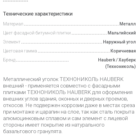
Инструкции
Технические характеристики
Материал
Металл
Доставка
и оплата
Цвет фасадной битумной плитки
Мальтийский
Элемент
Наружный угол
Цветовая гамма
Коричневая
Бренд
Hauberk / Хауберк
(Технониколь)
Металлический уголок ТЕХНОНИКОЛЬ HAUBERK
внешний - применяется совместно с фасадными
плитками ТЕХНОНИКОЛЬ HAUBERK для оформления
внешних углов здания, оконных и дверных проемов,
откосов. Не подвержен коррозии даже в местах среза
при монтаже и царапин на слое, так как сталь покрыта
алюмоцинковым сплавом и сам элемент с лицевой
стороны имеет покрытие из натурального
базальтового гранулята.