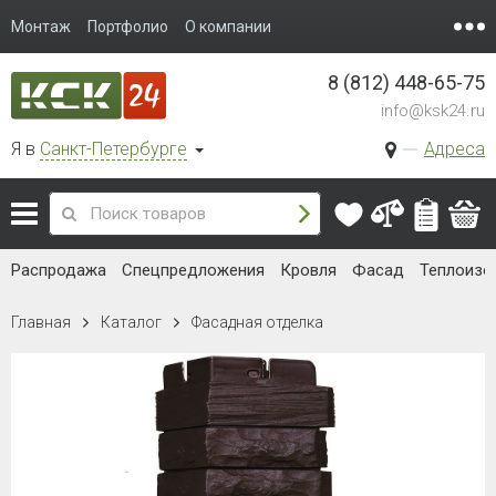
Монтаж
Портфолио
О компании
8 (812) 448-65-75
info@ksk24.ru
Я в
Санкт-Петербурге
Адреса
Распродажа
Спецпредложения
Кровля
Фасад
Теплоизо
Главная
Каталог
Фасадная отделка