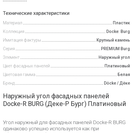
Доставка
Технические характеристики
и оплата
Материал
Пластик
Коллекция
Docke: Burg
Имитация фактуры
Крупный камень
Серия
PREMIUM Burg
Элемент
Наружный угол
Цвет фасадных панелей
Платиновый
Цветовая гамма
Белая
Бренд
Döcke / Дёке
Наружный угол фасадных панелей
Docke-R BURG (Деке-Р Бург) Платиновый
Угол наружный для фасадных панелей Docke-R BURG
одинаково успешно используется как при