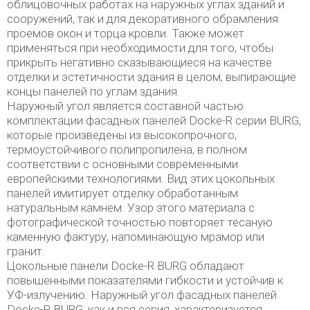
облицовочных работах на наружных углах зданий и
сооружений, так и для декоративного обрамления
проемов окон и торца кровли. Также может
применяться при необходимости для того, чтобы
прикрыть негативно сказывающиеся на качестве
отделки и эстетичности здания в целом, выпирающие
концы панелей по углам здания.
Наружный угол является составной частью
комплектации фасадных панелей Docke-R серии BURG,
которые произведены из высокопрочного,
термоустойчивого полипропилена, в полном
соответствии с основными современными
европейскими технологиями. Вид этих цокольных
панелей имитирует отделку обработанным
натуральным камнем. Узор этого материала с
фотографической точностью повторяет тесаную
каменную фактуру, напоминающую мрамор или
гранит.
Цокольные панели Docke-R BURG обладают
повышенными показателями гибкости и устойчив к
УФ-излучению. Наружный угол фасадных панелей
Docke-R BURG, как и вся серия, характеризуется