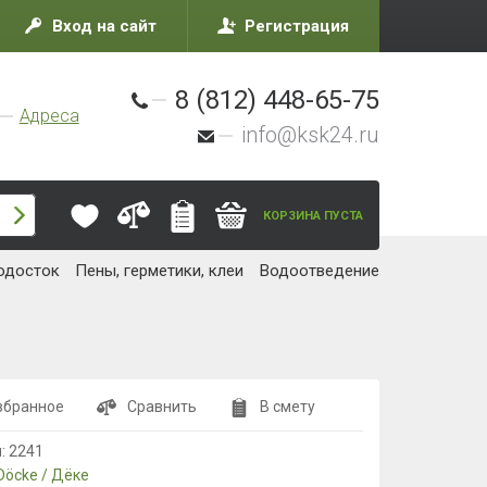
Вход на сайт
Регистрация
8 (812) 448-65-75
Адреса
info@ksk24.ru
КОРЗИНА ПУСТА
одосток
Пены, герметики, клеи
Водоотведение
збранное
Сравнить
В смету
л:
2241
Döcke / Дёке