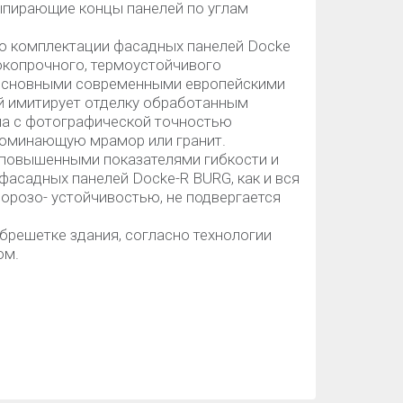
выпирающие концы панелей по углам
ю комплектации фасадных панелей Docke
окопрочного, термоустойчивого
с основными современными европейскими
ей имитирует отделку обработанным
ла с фотографической точностью
поминающую мрамор или гранит.
повышенными показателями гибкости и
фасадных панелей Docke-R BURG, как и вся
морозо- устойчивостью, не подвергается
брешетке здания, согласно технологии
ом.