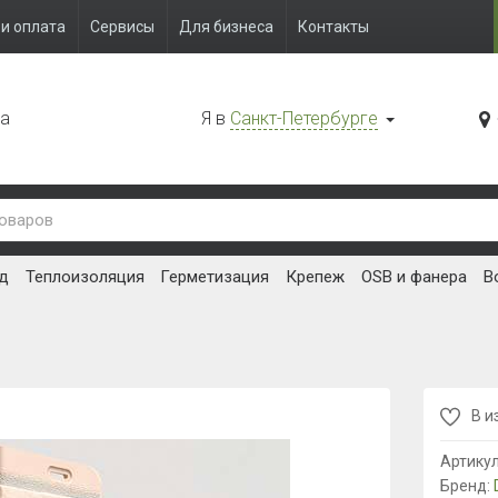
и оплата
Сервисы
Для бизнеса
Контакты
да
Я в
Санкт-Петербурге
д
Теплоизоляция
Герметизация
Крепеж
OSB и фанера
В
В и
Артику
Бренд: