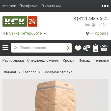
Монтаж
Портфолио
О компании
8 (812) 448-65-75
info@ksk24.ru
Я в
Санкт-Петербурге
Адреса
Распродажа
Спецпредложения
Кровля
Фасад
Теплоизо
Главная
Каталог
Фасадная отделка