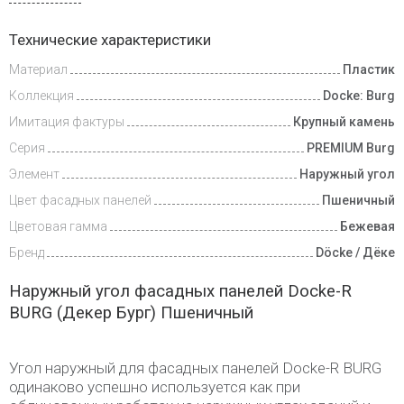
Доставка
Технические характеристики
и оплата
Материал
Пластик
Коллекция
Docke: Burg
Имитация фактуры
Крупный камень
Серия
PREMIUM Burg
Элемент
Наружный угол
Цвет фасадных панелей
Пшеничный
Цветовая гамма
Бежевая
Бренд
Döcke / Дёке
Наружный угол фасадных панелей Docke-R
BURG (Декер Бург) Пшеничный
Угол наружный для фасадных панелей Docke-R BURG
одинаково успешно используется как при