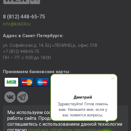
8 (812) 448-65-75
info@ksk24.ru
Адрес в
Санкт-Петербурге
:
ул. Софийская д. 14, БЦ «ЛЕНИНЕЦ», офис 518
+7 (812) 448-65-75
ПН — ПТ с 9:00 до 18:00
Принимаем банковские карты:
Дмитрий
Здравствуйте! Готов помочь
вам. Напишите мне, если у
Мы используем cookie-файлы для улучшения
вас появятся вопросы.
© 2005-2026 ООО «КСК». Сайт
https://ksk24.ru
создан
работы сайта. Продолжая использовать сайт, вы
исключительно в информационных целях и любая информация
соглашаетесь с использованием данной технологии
на сайте не является публичной офертой.
Политика в
согласно
политике обработки персональных
отношении персональных данных