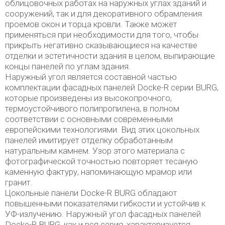
облицовочных работах на наружных углах зданий и
сооружений, так и для декоративного обрамления
проемов окон и торца кровли. Также может
применяться при необходимости для того, чтобы
прикрыть негативно сказывающиеся на качестве
отделки и эстетичности здания в целом, выпирающие
концы панелей по углам здания.
Наружный угол является составной частью
комплектации фасадных панелей Docke-R серии BURG,
которые произведены из высокопрочного,
термоустойчивого полипропилена, в полном
соответствии с основными современными
европейскими технологиями. Вид этих цокольных
панелей имитирует отделку обработанным
натуральным камнем. Узор этого материала с
фотографической точностью повторяет тесаную
каменную фактуру, напоминающую мрамор или
гранит.
Цокольные панели Docke-R BURG обладают
повышенными показателями гибкости и устойчив к
УФ-излучению. Наружный угол фасадных панелей
Docke-R BURG, как и вся серия, характеризуется