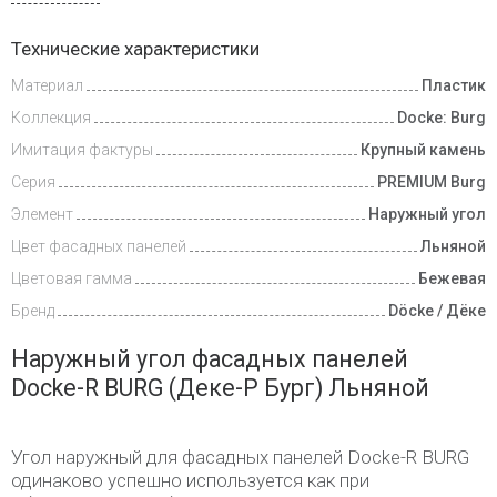
Доставка
Технические характеристики
и оплата
Материал
Пластик
Коллекция
Docke: Burg
Имитация фактуры
Крупный камень
Серия
PREMIUM Burg
Элемент
Наружный угол
Цвет фасадных панелей
Льняной
Цветовая гамма
Бежевая
Бренд
Döcke / Дёке
Наружный угол фасадных панелей
Docke-R BURG (Деке-Р Бург) Льняной
Угол наружный для фасадных панелей Docke-R BURG
одинаково успешно используется как при