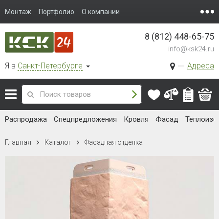
Монтаж
Портфолио
О компании
8 (812) 448-65-75
info@ksk24.ru
Я в
Санкт-Петербурге
Адреса
Распродажа
Спецпредложения
Кровля
Фасад
Теплоизо
Главная
Каталог
Фасадная отделка