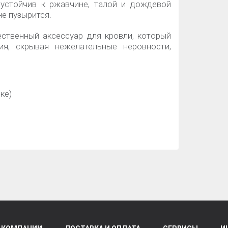
 устойчив к ржавчине, талой и дождевой
не пузырится.
ественный аксессуар для кровли, который
ия, скрывая нежелательные неровности,
ке)