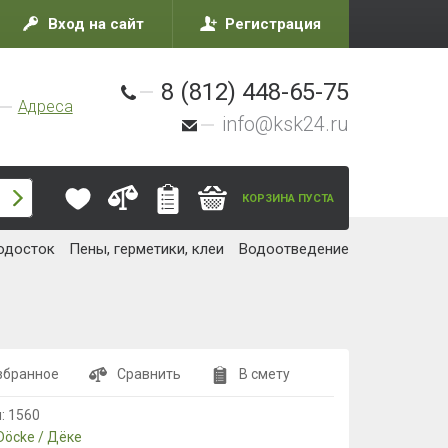
Вход на сайт
Регистрация
8 (812) 448-65-75
Адреса
info@ksk24.ru
КОРЗИНА ПУСТА
одосток
Пены, герметики, клеи
Водоотведение
збранное
Сравнить
В смету
л:
1560
Döcke / Дёке