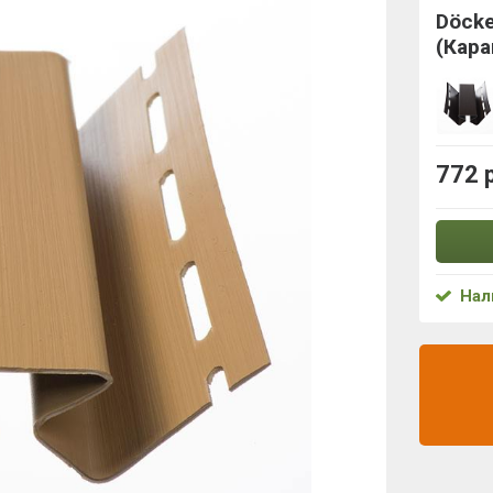
Döck
(Кар
772 
Нал