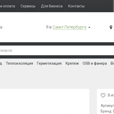
и оплата
Сервисы
Для бизнеса
Контакты
да
Я в
Санкт-Петербурге
д
Теплоизоляция
Герметизация
Крепеж
OSB и фанера
В
В и
Артику
Бренд: