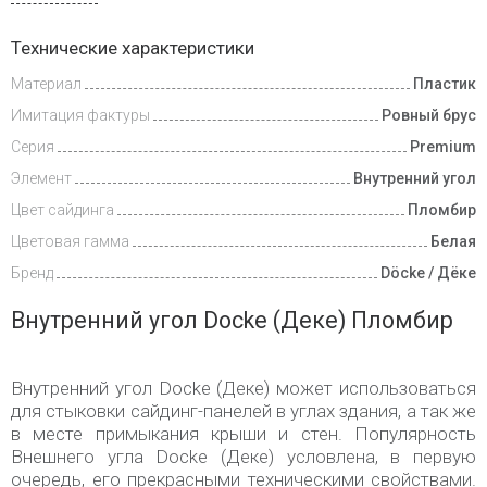
Доставка
Технические характеристики
и оплата
Материал
Пластик
Имитация фактуры
Ровный брус
Серия
Premium
Элемент
Внутренний угол
Цвет сайдинга
Пломбир
Цветовая гамма
Белая
Бренд
Döcke / Дёке
Внутренний угол Docke (Деке) Пломбир
Внутренний угол Docke (Деке) может использоваться
для стыковки сайдинг-панелей в углах здания, а так же
в месте примыкания крыши и стен. Популярность
Внешнего угла Docke (Деке) условлена, в первую
очередь, его прекрасными техническими свойствами.