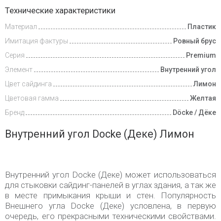
Доставка
Технические характеристики
и оплата
Материал
Пластик
Имитация фактуры
Ровный брус
Серия
Premium
Элемент
Внутренний угол
Цвет сайдинга
Лимон
Цветовая гамма
Желтая
Бренд
Döcke / Дёке
Внутренний угол Docke (Деке) Лимон
Внутренний угол Docke (Деке) может использоваться
для стыковки сайдинг-панелей в углах здания, а так же
в месте примыкания крыши и стен. Популярность
Внешнего угла Docke (Деке) условлена, в первую
очередь, его прекрасными техническими свойствами.