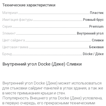
Доставка
Технические характеристики
и оплата
Материал
Пластик
Имитация фактуры
Ровный брус
Серия
Premium
Элемент
Внутренний угол
Цвет сайдинга
Сливки
Цветовая гамма
Бежевая
Бренд
Döcke / Дёке
Внутренний угол Docke (Деке) Сливки
Внутренний угол Docke (Деке) может использоваться
для стыковки сайдинг-панелей в углах здания, а так же
в месте примыкания крыши и стен.
Популярность Внешнего угла Docke (Деке) условлена,
в первую очередь, его прекрасными техническими