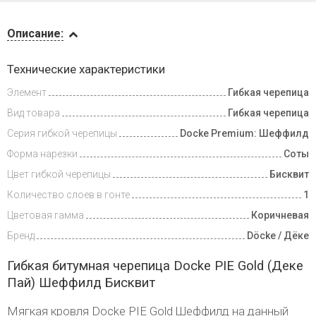
Описание
Описание:
Инструкции
Технические характеристики
Элемент
Гибкая черепица
Доставка
и оплата
Вид товара
Гибкая черепица
Серия гибкой черепицы
Docke Premium: Шеффилд
Форма нарезки
Соты
Цвет гибкой черепицы
Бисквит
Количество слоев в гонте
1
Цветовая гамма
Коричневая
Бренд
Döcke / Дёке
Гибкая битумная черепица Docke PIE Gold (Деке
Пай) Шеффилд Бисквит
Мягкая кровля Docke PIE Gold Шеффилд на данный