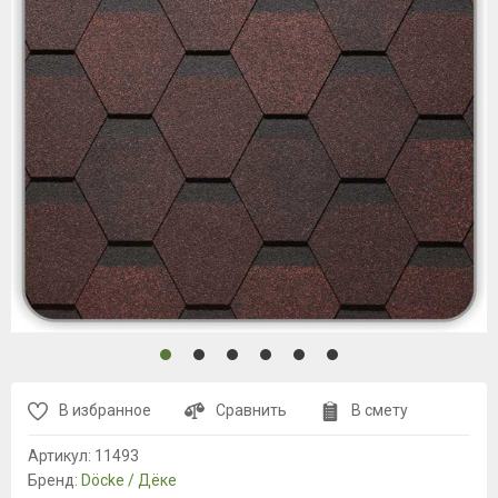
В избранное
Сравнить
В смету
Артикул:
11493
Бренд:
Döcke / Дёке