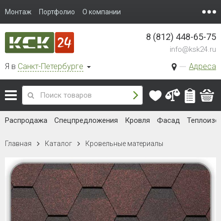
Монтаж
Портфолио
О компании
8 (812) 448-65-75
info@ksk24.ru
Я в
Санкт-Петербурге
Адреса
Распродажа
Спецпредложения
Кровля
Фасад
Теплоизо
Главная
Каталог
Кровельные материалы