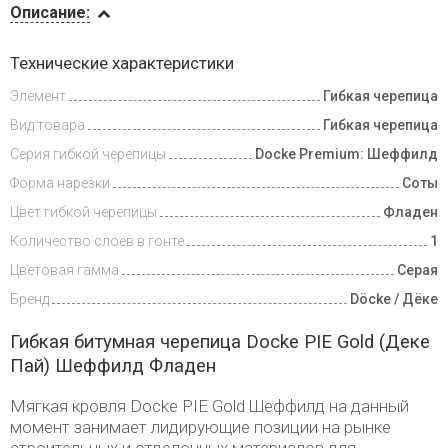
Описание:
Инструкции
Технические характеристики
Элемент
Гибкая черепица
Доставка
и оплата
Вид товара
Гибкая черепица
Серия гибкой черепицы
Docke Premium: Шеффилд
Форма нарезки
Соты
Цвет гибкой черепицы
Фладен
Количество слоев в гонте
1
Цветовая гамма
Серая
Бренд
Döcke / Дёке
Гибкая битумная черепица Docke PIE Gold (Деке
Пай) Шеффилд Фладен
Мягкая кровля Docke PIE Gold Шеффилд на данный
момент занимает лидирующие позиции на рынке