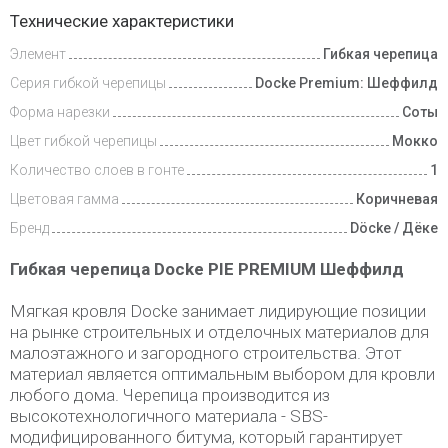
Доставка
Технические характеристики
и оплата
Элемент
Гибкая черепица
Серия гибкой черепицы
Docke Premium: Шеффилд
Форма нарезки
Соты
Цвет гибкой черепицы
Мокко
Количество слоев в гонте
1
Цветовая гамма
Коричневая
Бренд
Döcke / Дёке
Гибкая черепица Dоcke PIE PREMIUM Шеффилд
Мягкая кровля Docke занимает лидирующие позиции
на рынке строительных и отделочных материалов для
малоэтажного и загородного строительства. Этот
материал является оптимальным выбором для кровли
любого дома. Черепица производится из
высокотехнологичного материала - SBS-
модифицированного битума, который гарантирует