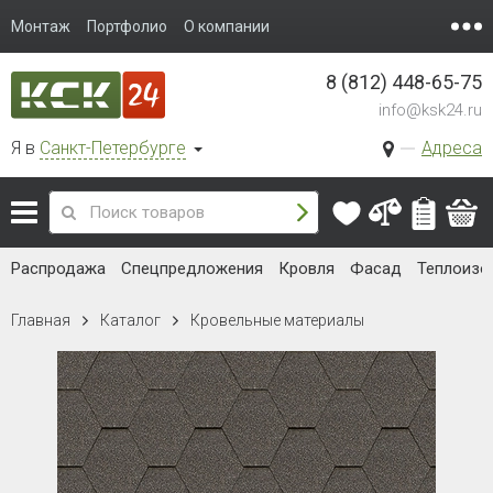
Монтаж
Портфолио
О компании
8 (812) 448-65-75
info@ksk24.ru
Я в
Санкт-Петербурге
Адреса
Распродажа
Спецпредложения
Кровля
Фасад
Теплоизо
Главная
Каталог
Кровельные материалы