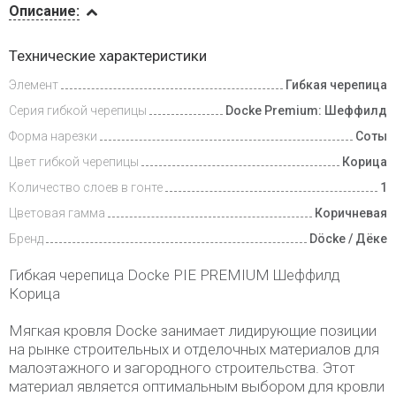
Описание:
Доставка
Технические характеристики
и оплата
Элемент
Гибкая черепица
Серия гибкой черепицы
Docke Premium: Шеффилд
Форма нарезки
Соты
Цвет гибкой черепицы
Корица
Количество слоев в гонте
1
Цветовая гамма
Коричневая
Бренд
Döcke / Дёке
Гибкая черепица Dоcke PIE PREMIUM Шеффилд
Корица
Мягкая кровля Docke занимает лидирующие позиции
на рынке строительных и отделочных материалов для
малоэтажного и загородного строительства. Этот
материал является оптимальным выбором для кровли