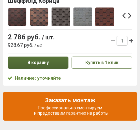
Шеффилд Корица
2 786 руб.
/ шт.
928.67 руб.
/ м2
В корзину
Купить в 1 клик
Наличие: уточняйте
Заказать монтаж
Профессионально смонтируем
и предоставим гарантию на работы
Описание