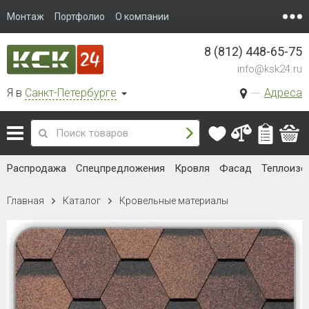
Монтаж
Портфолио
О компании
8 (812) 448-65-75
info@ksk24.ru
Я в
Санкт-Петербурге
Адреса
Распродажа
Спецпредложения
Кровля
Фасад
Теплоизо
Главная
Каталог
Кровельные материалы