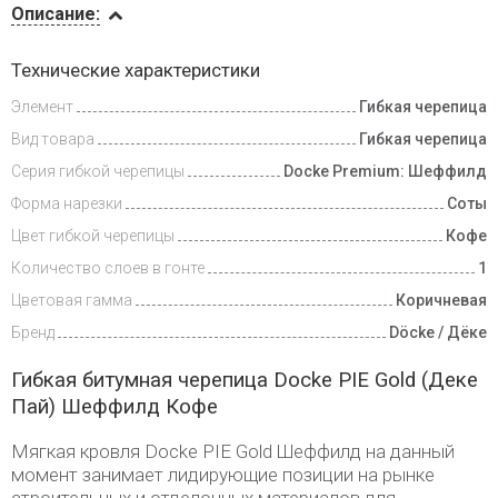
Описание:
Инструкции
Технические характеристики
Элемент
Гибкая черепица
Доставка
и оплата
Вид товара
Гибкая черепица
Серия гибкой черепицы
Docke Premium: Шеффилд
Форма нарезки
Соты
Цвет гибкой черепицы
Кофе
Количество слоев в гонте
1
Цветовая гамма
Коричневая
Бренд
Döcke / Дёке
Гибкая битумная черепица Docke PIE Gold (Деке
Пай) Шеффилд Кофе
Мягкая кровля Docke PIE Gold Шеффилд на данный
момент занимает лидирующие позиции на рынке