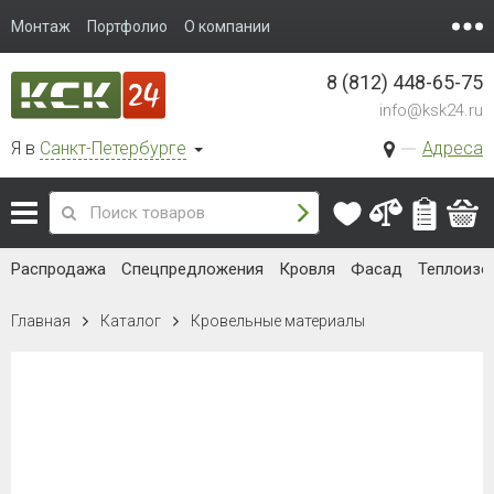
Монтаж
Портфолио
О компании
8 (812) 448-65-75
info@ksk24.ru
Я в
Санкт-Петербурге
Адреса
Распродажа
Спецпредложения
Кровля
Фасад
Теплоизо
Главная
Каталог
Кровельные материалы