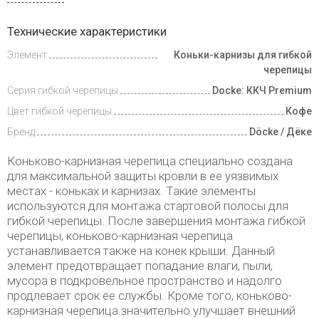
Инструкции
Технические характеристики
Элемент
Коньки-карнизы для гибкой
Доставка
и оплата
черепицы
Серия гибкой черепицы
Docke: ККЧ Premium
Цвет гибкой черепицы
Кофе
Бренд
Döcke / Дёке
Коньково-карнизная черепица специально создана
для максимальной защиты кровли в ее уязвимых
местах - коньках и карнизах. Такие элементы
используются для монтажа стартовой полосы для
гибкой черепицы. После завершения монтажа гибкой
черепицы, коньково-карнизная черепица
устанавливается также на конек крыши. Данный
элемент предотвращает попадание влаги, пыли,
мусора в подкровельное пространство и надолго
продлевает срок ее службы. Кроме того, коньково-
карнизная черепица значительно улучшает внешний