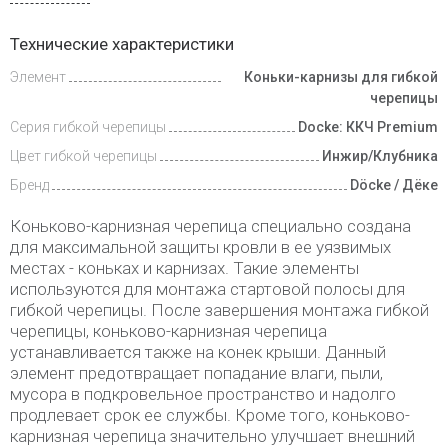
Инструкции
Технические характеристики
Элемент
Коньки-карнизы для гибкой
Доставка
и оплата
черепицы
Серия гибкой черепицы
Docke: ККЧ Premium
Цвет гибкой черепицы
Инжир/Клубника
Бренд
Döcke / Дёке
Коньково-карнизная черепица специально создана
для максимальной защиты кровли в ее уязвимых
местах - коньках и карнизах. Такие элементы
используются для монтажа стартовой полосы для
гибкой черепицы. После завершения монтажа гибкой
черепицы, коньково-карнизная черепица
устанавливается также на конек крыши. Данный
элемент предотвращает попадание влаги, пыли,
мусора в подкровельное пространство и надолго
продлевает срок ее службы. Кроме того, коньково-
карнизная черепица значительно улучшает внешний