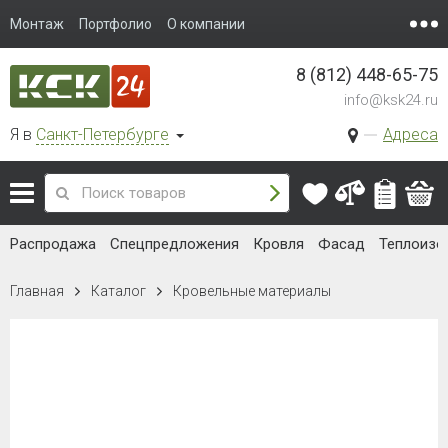
Монтаж
Портфолио
О компании
8 (812) 448-65-75
info@ksk24.ru
Я в
Санкт-Петербурге
Адреса
Распродажа
Спецпредложения
Кровля
Фасад
Теплоизо
Главная
Каталог
Кровельные материалы