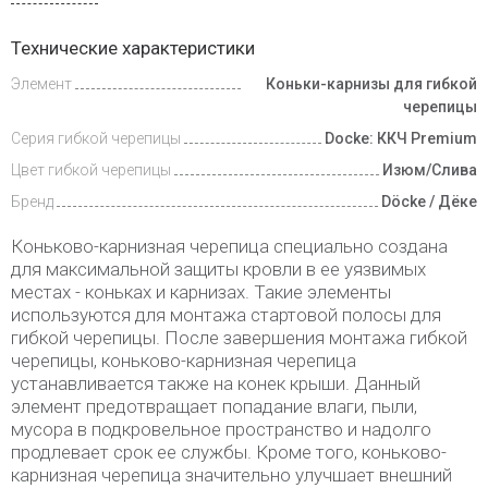
Инструкции
Технические характеристики
Элемент
Коньки-карнизы для гибкой
Доставка
и оплата
черепицы
Серия гибкой черепицы
Docke: ККЧ Premium
Цвет гибкой черепицы
Изюм/Слива
Бренд
Döcke / Дёке
Коньково-карнизная черепица специально создана
для максимальной защиты кровли в ее уязвимых
местах - коньках и карнизах. Такие элементы
используются для монтажа стартовой полосы для
гибкой черепицы. После завершения монтажа гибкой
черепицы, коньково-карнизная черепица
устанавливается также на конек крыши. Данный
элемент предотвращает попадание влаги, пыли,
мусора в подкровельное пространство и надолго
продлевает срок ее службы. Кроме того, коньково-
карнизная черепица значительно улучшает внешний