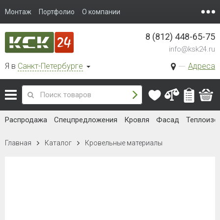
Монтаж
Портфолио
О компании
8 (812) 448-65-75
info@ksk24.ru
Я в
Санкт-Петербурге
Адреса
Распродажа
Спецпредложения
Кровля
Фасад
Теплоизо
Главная
Каталог
Кровельные материалы