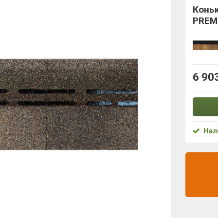
Коньк
PREM
6 90
Нал