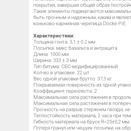
покрытия, завершая общий образ постройк
Такие элементы подвергаются максимальн
быть прочным и надежным, каким и являет
коньково-карнизная черепица Docke PIE.
Характеристики:
Толщина гонта: 3,1 ± 0.2 мм
Посыпка: микс базальта и антрацита
Длина: 1000 мм
Ширина: 333 ± 3 мм
Тип битума: СБС-модифицированный
Кол-во в упаковке: 22 шт
Вес одной упаковки брутто: 37,3 кг
Покрываемая поверхность из одной упаковк
Коэффициент перехлёста: 2
Максимальная сила растяжения в продольн
Максимальная сила растяжения в поперечн
Прочность на разрыв стержнем гвоздя, не
Теплостойкость материала, 2 часа при тем
Гибкость материала на брусе R=25±0,2 мм, 
Потеря гранул или чешуек посыпки, на обра