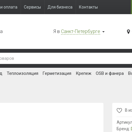
и оплата
Сервисы
Для бизнеса
Контакты
да
Я в
Санкт-Петербурге
д
Теплоизоляция
Герметизация
Крепеж
OSB и фанера
В
В и
Артику
Бренд: