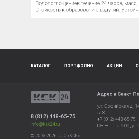
Водопоглощениев течение 24 часов, масс,
Стойкость к образованию вздутий: Устойч
КАТАЛОГ
ПОРТФОЛИО
АКЦИИ
О
Адрес в
Санкт-Пе
ул. Софийская д. 
518
8 (812) 448-65-75
+7 (812) 448-65-75
info@ksk24.ru
ПН — ПТ с 9:00 до 1
© 2005-2026 ООО «КСК».