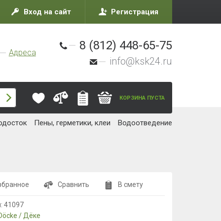
Вход на сайт
Регистрация
8 (812) 448-65-75
Адреса
info@ksk24.ru
КОРЗИНА ПУСТА
одосток
Пены, герметики, клеи
Водоотведение
збранное
Сравнить
В смету
л:
41097
Döcke / Дёке