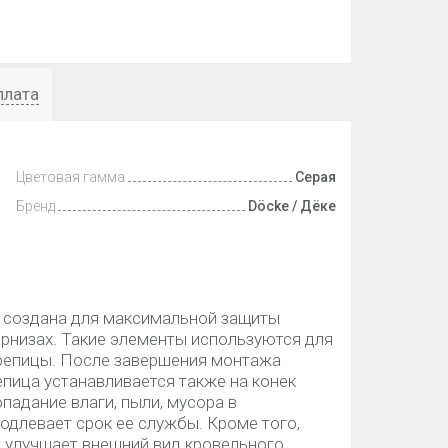
плата
Цветовая гамма
Серая
Бренд
Döcke / Дёке
 создана для максимальной защиты
карнизах. Такие элементы используются для
репицы. После завершения монтажа
епица устанавливается также на конек
адание влаги, пыли, мусора в
одлевает срок ее службы. Кроме того,
о улучшает внешний вид кровельного