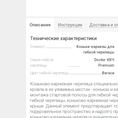
Описание
Инструкции
Доставка и о
Технические характеристики
Элемент
Коньки-карнизы для
гибкой черепицы
Серия гибкой
Docke: ККЧ
черепицы
Premium
Цвет гибкой черепицы
Вагаси
Коньково-карнизная черепица специально
кровли в ее уязвимых местах - коньках и 
монтажа стартовой полосы для гибкой че
гибкой черепицы, коньково-карнизная чер
крыши. Данный элемент предотвращает поп
подкровельное пространство и надолго пр
коньково-карнизная черепица значительн