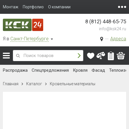
Монтаж
Портфолио
О компании
8 (812) 448-65-75
info@ksk24.ru
Я в
Санкт-Петербурге
Адреса
Распродажа
Спецпредложения
Кровля
Фасад
Теплоизо
Главная
Каталог
Кровельные материалы