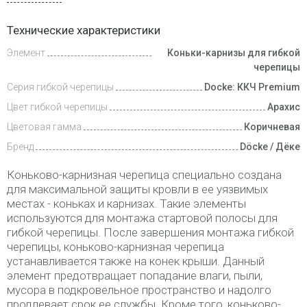
Инструкции
Технические характеристики
Элемент
Коньки-карнизы для гибкой
Доставка
и оплата
черепицы
Серия гибкой черепицы
Docke: ККЧ Premium
Цвет гибкой черепицы
Арахис
Цветовая гамма
Коричневая
Бренд
Döcke / Дёке
Коньково-карнизная черепица специально создана
для максимальной защиты кровли в ее уязвимых
местах - коньках и карнизах. Такие элементы
используются для монтажа стартовой полосы для
гибкой черепицы. После завершения монтажа гибкой
черепицы, коньково-карнизная черепица
устанавливается также на конек крыши. Данный
элемент предотвращает попадание влаги, пыли,
мусора в подкровельное пространство и надолго
продлевает срок ее службы. Кроме того, коньково-