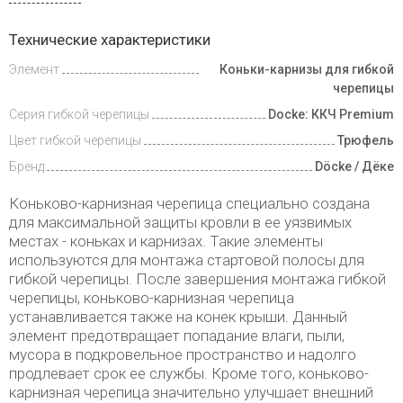
Инструкции
Технические характеристики
Элемент
Коньки-карнизы для гибкой
Доставка
и оплата
черепицы
Серия гибкой черепицы
Docke: ККЧ Premium
Цвет гибкой черепицы
Трюфель
Бренд
Döcke / Дёке
Коньково-карнизная черепица специально создана
для максимальной защиты кровли в ее уязвимых
местах - коньках и карнизах. Такие элементы
используются для монтажа стартовой полосы для
гибкой черепицы. После завершения монтажа гибкой
черепицы, коньково-карнизная черепица
устанавливается также на конек крыши. Данный
элемент предотвращает попадание влаги, пыли,
мусора в подкровельное пространство и надолго
продлевает срок ее службы. Кроме того, коньково-
карнизная черепица значительно улучшает внешний