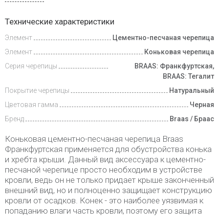
Доставка
Технические характеристики
и оплата
Элемент
Цементно-песчаная черепица
Элемент
Коньковая черепица
Серия черепицы
BRAAS: Франкфуртская,
BRAAS: Тегалит
Покрытие черепицы
Натуральный
Цветовая гамма
Черная
Бренд
Braas / Браас
Коньковая цементно-песчаная черепица Braas
Франкфуртская применяется для обустройства конька
и хребта крыши. Данный вид аксессуара к цементно-
песчаной черепице просто необходим в устройстве
кровли, ведь он не только придает крыше законченный
внешний вид, но и полноценно защищает конструкцию
кровли от осадков. Конек - это наиболее уязвимая к
попаданию влаги часть кровли, поэтому его защита