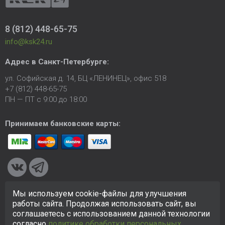
8 (812) 448-65-75
info@ksk24.ru
Адрес в
Санкт-Петербурге
:
ул. Софийская д. 14, БЦ «ЛЕНИНЕЦ», офис 518
+7 (812) 448-65-75
ПН — ПТ с 9:00 до 18:00
Принимаем банковские карты:
Мы используем cookie-файлы для улучшения
© 2005-2026 ООО «КСК». Сайт
https://ksk24.ru
создан
работы сайта. Продолжая использовать сайт, вы
исключительно в информационных целях и любая информация
соглашаетесь с использованием данной технологии
на сайте не является публичной офертой.
Политика в
согласно
политике обработки персональных
отношении персональных данных