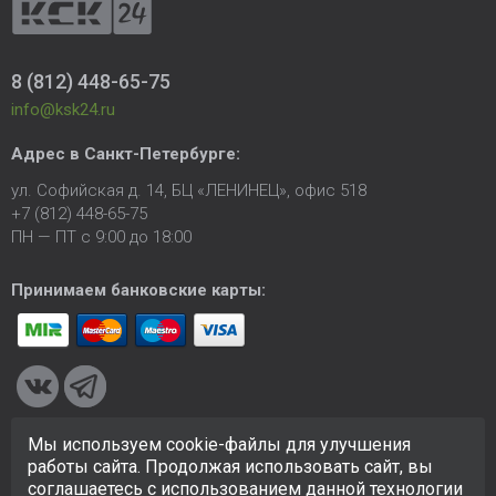
8 (812) 448-65-75
info@ksk24.ru
Адрес в
Санкт-Петербурге
:
ул. Софийская д. 14, БЦ «ЛЕНИНЕЦ», офис 518
+7 (812) 448-65-75
ПН — ПТ с 9:00 до 18:00
Принимаем банковские карты:
Мы используем cookie-файлы для улучшения
© 2005-2026 ООО «КСК». Сайт
https://ksk24.ru
создан
работы сайта. Продолжая использовать сайт, вы
исключительно в информационных целях и любая информация
соглашаетесь с использованием данной технологии
на сайте не является публичной офертой.
Политика в