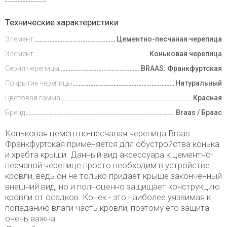
Доставка
Технические характеристики
и оплата
Элемент
Цементно-песчаная черепица
Элемент
Коньковая черепица
Серия черепицы
BRAAS: Франкфуртская
Покрытие черепицы
Натуральный
Цветовая гамма
Красная
Бренд
Braas / Браас
Коньковая цементно-песчаная черепица Braas
Франкфуртская применяется для обустройства конька
и хребта крыши. Данный вид аксессуара к цементно-
песчаной черепице просто необходим в устройстве
кровли, ведь он не только придает крыше законченный
внешний вид, но и полноценно защищает конструкцию
кровли от осадков. Конек - это наиболее уязвимая к
попаданию влаги часть кровли, поэтому его защита
очень важна.