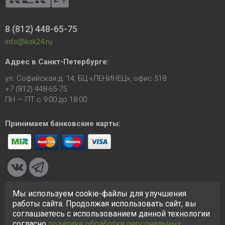
8 (812) 448-65-75
info@ksk24.ru
Адрес в
Санкт-Петербурге
:
ул. Софийская д. 14, БЦ «ЛЕНИНЕЦ», офис 518
+7 (812) 448-65-75
ПН — ПТ с 9:00 до 18:00
Принимаем банковские карты:
Мы используем cookie-файлы для улучшения
© 2005-2026 ООО «КСК». Сайт
https://ksk24.ru
создан
работы сайта. Продолжая использовать сайт, вы
исключительно в информационных целях и любая информация
соглашаетесь с использованием данной технологии
на сайте не является публичной офертой.
Политика в
согласно
политике обработки персональных
отношении персональных данных