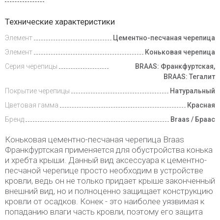
Доставка
Технические характеристики
и оплата
Элемент
Цементно-песчаная черепица
Элемент
Коньковая черепица
Серия черепицы
BRAAS: Франкфуртская,
BRAAS: Тегалит
Покрытие черепицы
Натуральный
Цветовая гамма
Красная
Бренд
Braas / Браас
Коньковая цементно-песчаная черепица Braas
Франкфуртская применяется для обустройства конька
и хребта крыши. Данный вид аксессуара к цементно-
песчаной черепице просто необходим в устройстве
кровли, ведь он не только придает крыше законченный
внешний вид, но и полноценно защищает конструкцию
кровли от осадков. Конек - это наиболее уязвимая к
попаданию влаги часть кровли, поэтому его защита