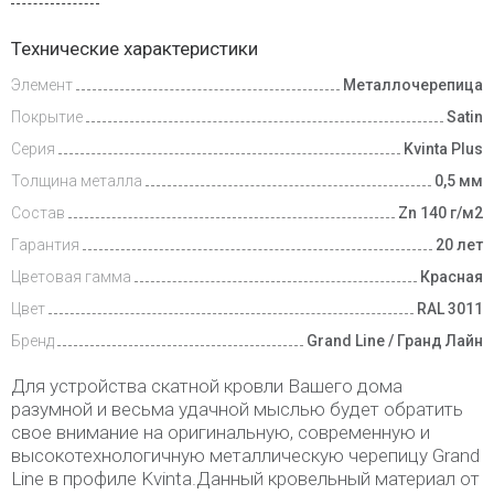
Доставка
Технические характеристики
и оплата
Элемент
Металлочерепица
Доп.
Покрытие
Satin
условия
Серия
Kvinta Plus
Толщина металла
0,5 мм
Состав
Zn 140 г/м2
Гарантия
20 лет
Цветовая гамма
Красная
Цвет
RAL 3011
Бренд
Grand Line / Гранд Лайн
Для устройства скатной кровли Вашего дома
разумной и весьма удачной мыслью будет обратить
свое внимание на оригинальную, современную и
высокотехнологичную металлическую черепицу Grand
Line в профиле Kvinta.Данный кровельный материал от