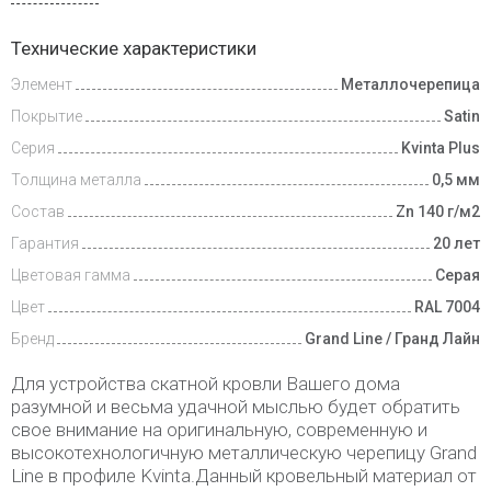
Доставка
Технические характеристики
и оплата
Элемент
Металлочерепица
Доп.
Покрытие
Satin
условия
Серия
Kvinta Plus
Толщина металла
0,5 мм
Состав
Zn 140 г/м2
Гарантия
20 лет
Цветовая гамма
Серая
Цвет
RAL 7004
Бренд
Grand Line / Гранд Лайн
Для устройства скатной кровли Вашего дома
разумной и весьма удачной мыслью будет обратить
свое внимание на оригинальную, современную и
высокотехнологичную металлическую черепицу Grand
Line в профиле Kvinta.Данный кровельный материал от