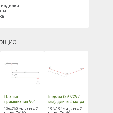
е изделия
в.м
ка
ющие
Планка
Ендова (297/297
примыкания 90°
мм), длина 2 метра
(136/250 мм),
Rooftop Бархат
136х250 мм, длина 2
197х197 мм, длина 2
длина 2 метра
Zn180