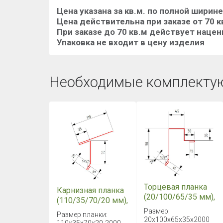
Цена указана за кв.м. по полной ширин
Цена действительна при заказе от 70 к
При заказе до 70 кв.м действует нацен
Упаковка не входит в цену изделия
Необходимые комплекту
Торцевая планка
Карнизная планка
(20/100/65/35 мм),
(110/35/70/20 мм),
длина 2 метра
длина 2 метра
Размер:
Размер планки:
Rooftop Бархат
Rooftop Бархат
20х100х65х35x2000