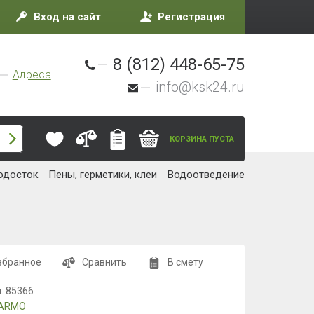
Вход на сайт
Регистрация
8 (812) 448-65-75
Адреса
info@ksk24.ru
КОРЗИНА ПУСТА
одосток
Пены, герметики, клеи
Водоотведение
збранное
Сравнить
В смету
л:
85366
ARMO