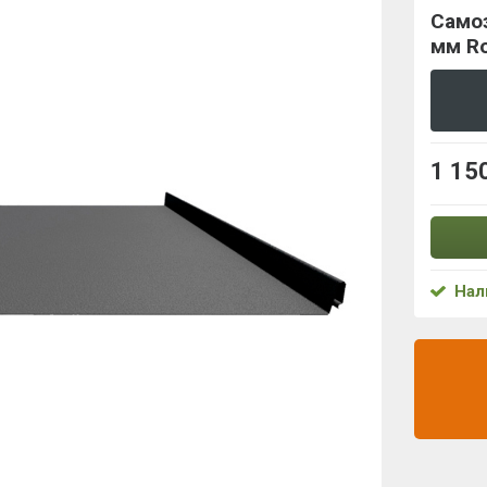
Само
мм Ro
1 15
Нал