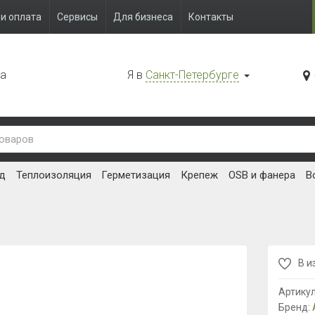
и оплата
Сервисы
Для бизнеса
Контакты
да
Я в
Санкт-Петербурге
д
Теплоизоляция
Герметизация
Крепеж
OSB и фанера
В
В и
Артику
Бренд: