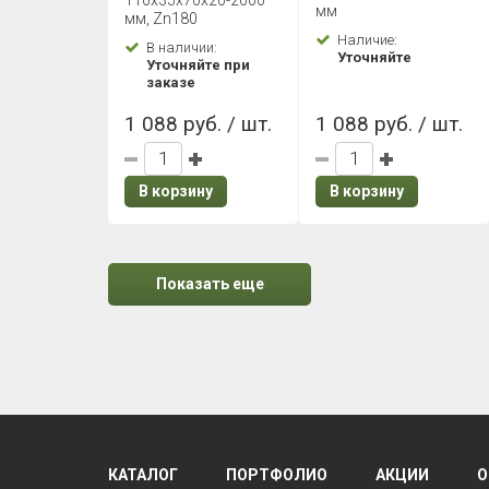
110х35х70х20-2000
Zn180
мм
Zn180
мм, Zn180
Наличие:
В наличии:
Уточняйте
Уточняйте при
заказе
1 088 руб. / шт.
1 088 руб. / шт.
В корзину
В корзину
Показать еще
КАТАЛОГ
ПОРТФОЛИО
АКЦИИ
О