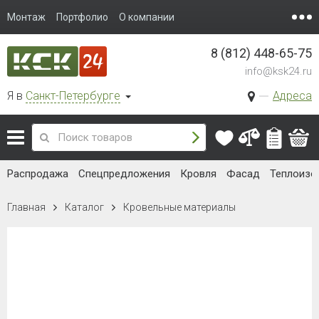
Монтаж
Портфолио
О компании
8 (812) 448-65-75
info@ksk24.ru
Я в
Санкт-Петербурге
Адреса
Распродажа
Спецпредложения
Кровля
Фасад
Теплоизо
Главная
Каталог
Кровельные материалы