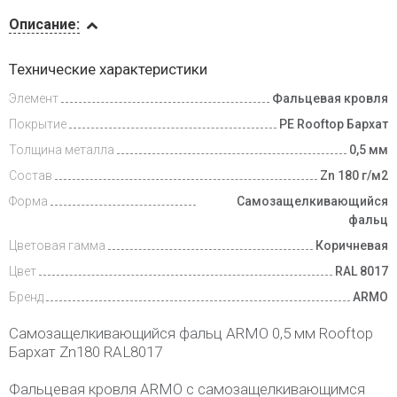
Описание
Описание:
Доставка
Технические характеристики
и оплата
Элемент
Фальцевая кровля
Покрытие
PE Rooftop Бархат
Толщина металла
0,5 мм
Состав
Zn 180 г/м2
Форма
Самозащелкивающийся
фальц
Цветовая гамма
Коричневая
Цвет
RAL 8017
Бренд
ARMO
Самозащелкивающийся фальц ARMO 0,5 мм Rooftop
Бархат Zn180 RAL8017
Фальцевая кровля ARMO с самозащелкивающимся