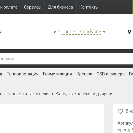
и оплата
Сервисы
Для бизнеса
Контакты
да
Я в
Санкт-Петербурге
д
Теплоизоляция
Герметизация
Крепеж
OSB и фанера
В
ные и цокольные панели
Фасадные панели под кирпич
В и
Артику
Бренд: