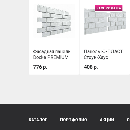
РАСПРОДАЖА
Фасадная панель
Панель Ю-ПЛАСТ
Docke PREMIUM
Стоун-Хаус
BERG Серый
Клинкер S-Lock
776 р.
408 р.
Дымчатый
КАТАЛОГ
ПОРТФОЛИО
АКЦИИ
О