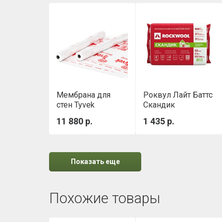
Мембрана для
Роквул Лайт Баттс
стен Tyvek
Скандик
Housewrap 1,5х50
(800х600х50мм)
11 880 р.
1 435 р.
м
0,288м3/уп
Показать еще
Похожие товары