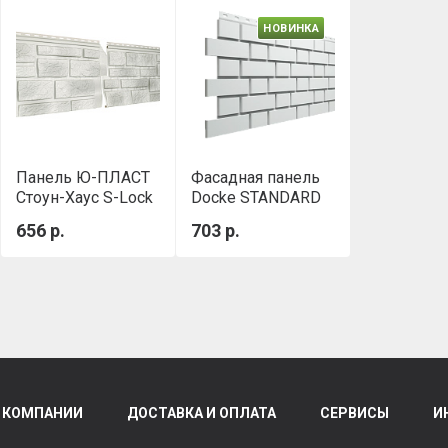
НОВИНКА
Панель Ю-ПЛАСТ
Фасадная панель
Стоун-Хаус S-Lock
Docke STANDARD
Таганай
ФЛЕМИШ Белый
656 р.
703 р.
Высокогорный
 КОМПАНИИ
ДОСТАВКА И ОПЛАТА
СЕРВИСЫ
И