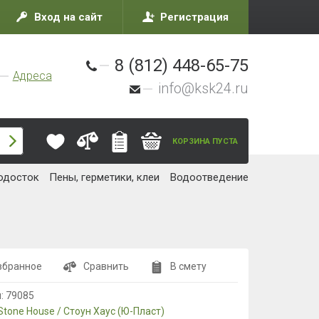
Вход на сайт
Регистрация
8 (812) 448-65-75
Адреса
info@ksk24.ru
КОРЗИНА ПУСТА
одосток
Пены, герметики, клеи
Водоотведение
збранное
Сравнить
В смету
л:
79085
Stone House / Стоун Хаус (Ю-Пласт)