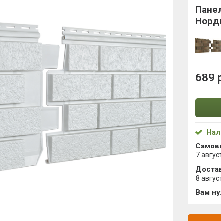
Панел
Норд
689 
Нал
Самов
7 авгус
Достав
8 авгус
Вам н