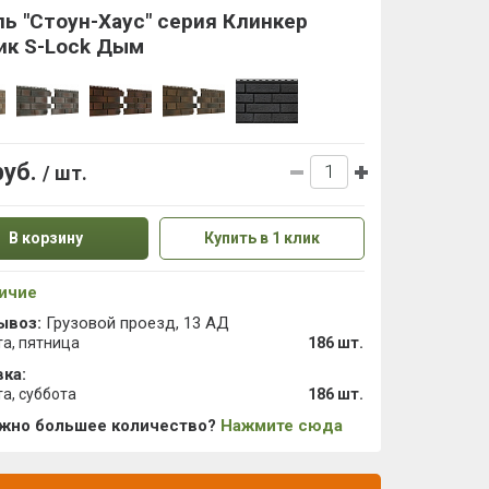
ь "Стоун-Хаус" серия Клинкер
ик S-Lock Дым
руб.
/ шт.
В корзину
Купить в 1 клик
ичие
ывоз:
Грузовой проезд, 13 АД
та, пятница
186 шт.
ка:
та, суббота
186 шт.
ужно большее количество?
Нажмите сюда