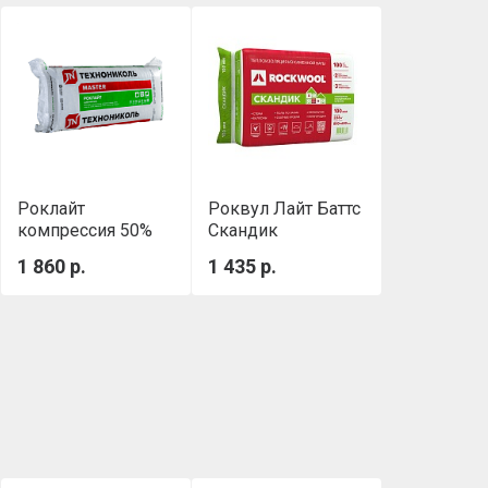
Роклайт
Роквул Лайт Баттс
компрессия 50%
Скандик
(1200х600х100 мм,
(800х600х100мм)
1 860 р.
1 435 р.
0.432 м3/уп)
0,288м3/уп