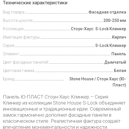
Технические характеристики
Вид товара
Фасадная отделка
Доставка
и оплата
Высота цоколя
200-250 мм
Коллекция
Стоун-Хаус: S-Lock Клинкер
Имитация фактуры
Кирпич
Серия
S-Lock Клинкер
Элемент
Панель
Цвет фасадных панелей
Дымчатый
Цветовая гамма
Белая
Бренд
Stone House / Стоун Хаус (Ю-
Пласт)
Панель Ю-ПЛАСТ Стоун-Хаус Клинкер – Серия
Клинкер из коллекции Stone House S-Lock объединяет
инновационные и традиционные идеи. Современный
замок гармонично дополнил фасадные панели в
классическом стиле. Реалистичная фактура создаёт
впечатление монументальности и надежности.