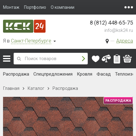
Монтаж
Портфолио
О компании
8 (812) 448-65-75
info@ksk24.ru
Я в
Санкт-Петербурге
Адреса
Распродажа
Спецпредложения
Кровля
Фасад
Теплоизо
Главная
Каталог
Распродажа
РАСПРОДАЖА