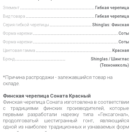
Элемент
Гибкая черепица
Видеообзоры
Вид товара
Гибкая черепица
Доставка
Серия гибкой черепицы
Shinglas: Финская
и оплата
Форма нарезки
Соты
Форма нарезки
Соты
Цветовая гамма
Красная
Бренд
Shinglas / Шинглас
(Технониколь)
*Причина распродажи - залежавшийся товар на
складе.
Финская черепица Соната Красный
Финская черепица Соната изготовлена в соответствии
с традициями финских производителей, которые
первыми разработали нарезку типа «Гексагонал»,
продолговатый шестигранный гонт, являющийся
одной из наиболее традиционных и узнаваемых форм