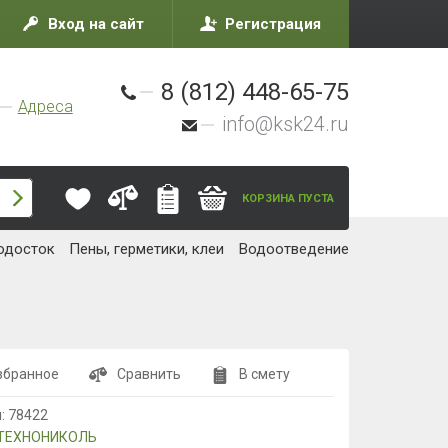
Вход на сайт
Регистрация
8 (812) 448-65-75
Адреса
info@ksk24.ru
КОРЗИНА ПУСТА
одосток
Пены, герметики, клеи
Водоотведение
збранное
Сравнить
В смету
л:
78422
ТЕХНОНИКОЛЬ