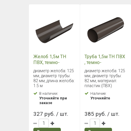
Желоб 1,5м ТН
Труба 1,5м ТН ПВХ
ПВХ, темно-
, темно-
коричневый,
коричневый,
диаметр желоба: 125
диаметр желоба: 125
глянец
глянец
мм, диаметр трубы:
мм, диаметр трубы:
82 мм, длина желоба:
82 мм, материал:
1.5 м
пластик (ПВХ)
В наличии:
Наличие:
Уточняйте при
Уточняйте
заказе
327 руб. / шт.
385 руб. / шт.