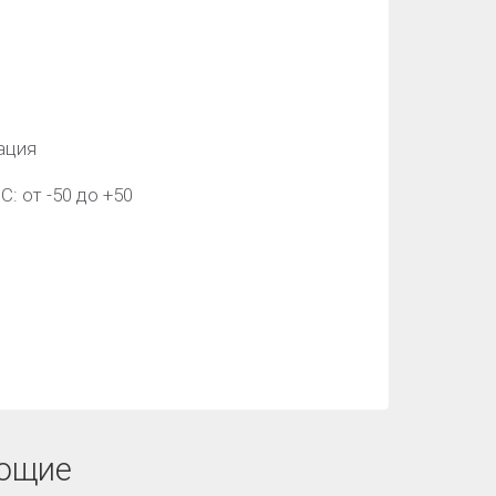
ация
: от -50 до +50
ющие