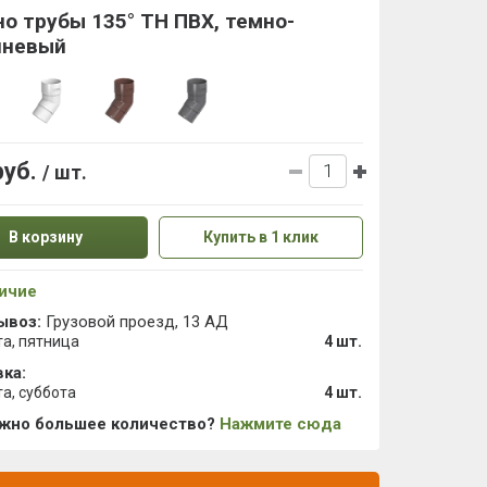
о трубы 135° ТН ПВХ, темно-
чневый
руб.
/ шт.
В корзину
Купить в 1 клик
ичие
ывоз:
Грузовой проезд, 13 АД
та, пятница
4 шт.
ка:
та, суббота
4 шт.
ужно большее количество?
Нажмите сюда