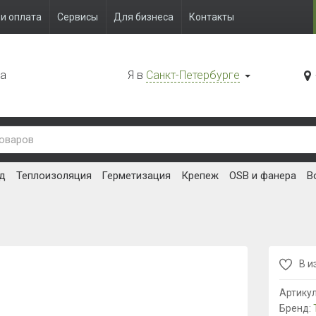
и оплата
Сервисы
Для бизнеса
Контакты
да
Я в
Санкт-Петербурге
д
Теплоизоляция
Герметизация
Крепеж
OSB и фанера
В
В и
Артику
Бренд: