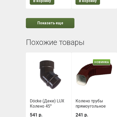
В корзину
В корзину
Показать еще
Похожие товары
НОВИНКА
Döcke (Деке) LUX
Колено трубы
Колено 45°
прямоугольное
(Шоколад)
гофрированное
541 р.
241 р.
Grand Line Vortex