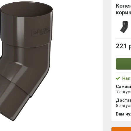
Колен
кори
221 
Нал
Самов
7 авгус
Достав
8 авгус
Вам н