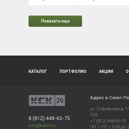
Matt RAL 8017
Показать еще
КАТАЛОГ
ПОРТФОЛИО
АКЦИИ
О
Адрес в
Санкт-Пе
ул. Софийская д. 
518
8 (812) 448-65-75
+7 (812) 448-65-75
info@ksk24.ru
ПН — ПТ с 9:00 до 1