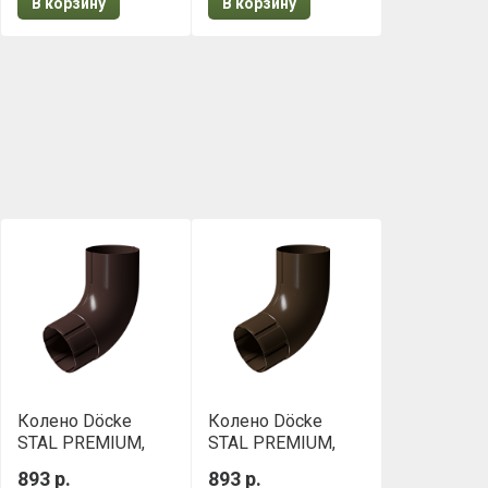
В корзину
В корзину
Колено Döcke
Колено Döcke
STAL PREMIUM,
STAL PREMIUM,
72⁰ D90 Шоколад
72⁰ D90 Каштан
893 р.
893 р.