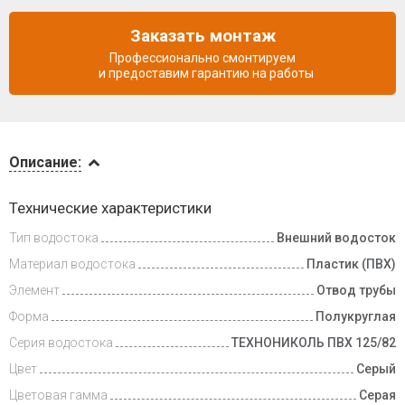
Заказать монтаж
Профессионально смонтируем
и предоставим гарантию на работы
Описание
Описание:
Инструкции
Технические характеристики
Тип водостока
Внешний водосток
Доставка
и оплата
Материал водостока
Пластик (ПВХ)
Элемент
Отвод трубы
Форма
Полукруглая
Серия водостока
ТЕХНОНИКОЛЬ ПВХ 125/82
Цвет
Серый
Цветовая гамма
Серая