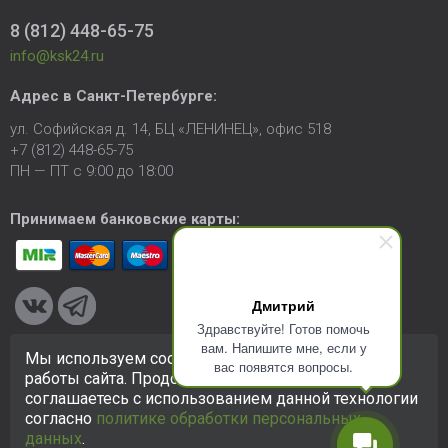
8 (812) 448-65-75
info@ksk24.ru
Адрес в
Санкт-Петербурге
:
ул. Софийская д. 14, БЦ «ЛЕНИНЕЦ», офис 518
+7 (812) 448-65-75
ПН — ПТ с 9:00 до 18:00
Принимаем банковские карты:
Дмитрий
Здравствуйте! Готов помочь
вам. Напишите мне, если у
Мы используем cookie-файлы для улучшения
вас появятся вопросы.
© 2005-2026 ООО «КСК». Сайт
https://ksk24.ru
создан
работы сайта. Продолжая использовать сайт, вы
исключительно в информационных целях и любая информация
соглашаетесь с использованием данной технологии
на сайте не является публичной офертой.
Политика в
согласно
политике обработки персональных
отношении персональных данных
данных
.