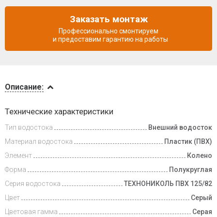
Заказать монтаж
Профессионально смонтируем
и предоставим гарантию на работы
Описание
Описание:
Инструкции
Технические характеристики
Тип водостока
Внешний водосток
Доставка
и оплата
Материал водостока
Пластик (ПВХ)
Элемент
Колено
Форма
Полукруглая
Серия водостока
ТЕХНОНИКОЛЬ ПВХ 125/82
Цвет
Серый
Цветовая гамма
Серая