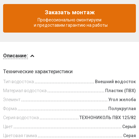
Заказать монтаж
Профессионально смонтируем
и предоставим гарантию на работы
Описание
Описание:
Инструкции
Технические характеристики
Тип водостока
Внешний водосток
Доставка
и оплата
Материал водостока
Пластик (ПВХ)
Элемент
Угол желоба
Форма
Полукруглая
Серия водостока
ТЕХНОНИКОЛЬ ПВХ 125/82
Цвет
Серый
Цветовая гамма
Серая