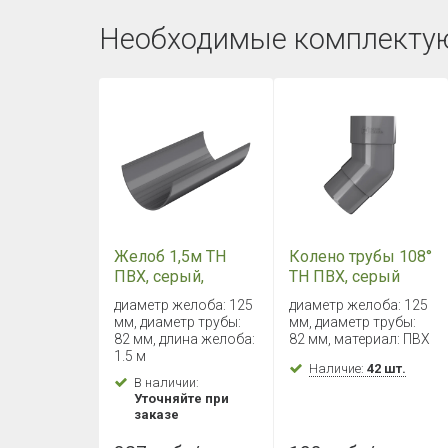
Необходимые комплекту
Желоб 1,5м ТН
Колено трубы 108°
ПВХ, серый,
ТН ПВХ, серый
глянец
диаметр желоба: 125
диаметр желоба: 125
мм, диаметр трубы:
мм, диаметр трубы:
82 мм, длина желоба:
82 мм, материал: ПВХ
1.5 м
Наличие:
42 шт.
В наличии:
Уточняйте при
заказе