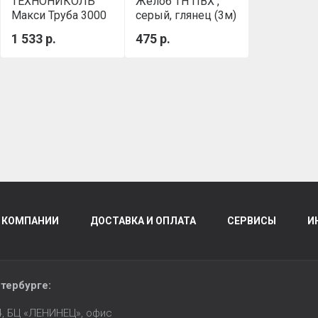
ТЕХНОНИКОЛЬ
Желоб ТН ПВХ ,
Макси Труба 3000
серый, глянец (3м)
мм (Графитово-
1 533 р.
475 р.
серый)
 КОМПАНИИ
ДОСТАВКА И ОПЛАТА
СЕРВИСЫ
И
тербурге
:
14, БЦ «ЛЕНИНЕЦ», офис