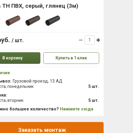
 ТН ПВХ, серый, глянец (3м)
руб.
/ шт.
В корзину
Купить в 1 клик
ичие
ывоз:
Грузовой проезд, 13 АД
ста, понедельник
5 шт.
ка:
ста, вторник
5 шт.
ужно большее количество?
Нажмите сюда
Заказать монтаж