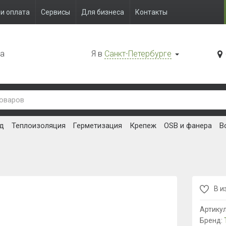
и оплата
Сервисы
Для бизнеса
Контакты
да
Я в
Санкт-Петербурге
д
Теплоизоляция
Герметизация
Крепеж
OSB и фанера
В
В и
Артику
Бренд: