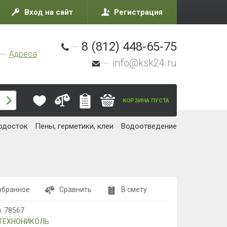
Вход на сайт
Регистрация
8 (812) 448-65-75
Адреса
info@ksk24.ru
КОРЗИНА ПУСТА
одосток
Пены, герметики, клеи
Водоотведение
збранное
Сравнить
В смету
л:
78567
ТЕХНОНИКОЛЬ