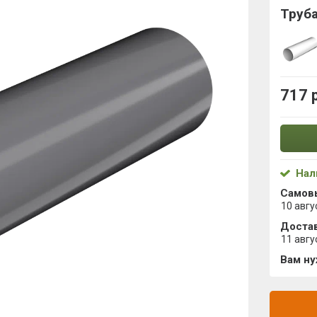
Труба
717 
Нал
Самов
10 авгу
Достав
11 авгу
Вам н