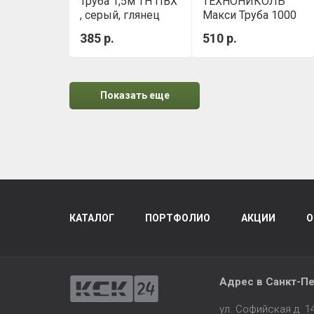
Труба 1,5м ТН ПВХ
ТЕХНОНИКОЛЬ
, серый, глянец
Макси Труба 1000
мм (Графитово-
385 р.
510 р.
серый)
Показать еще
КАТАЛОГ
ПОРТФОЛИО
АКЦИИ
О
Адрес в
Санкт-Пе
ул. Софийская д. 