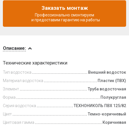
Заказать монтаж
Профессионально смонтируем
и предоставим гарантию на работы
Описание
Описание:
Инструкции
Технические характеристики
Тип водостока
Внешний водосток
Доставка
и оплата
Материал водостока
Пластик (ПВХ)
Элемент
Труба водосточная
Форма
Полукруглая
Серия водостока
ТЕХНОНИКОЛЬ ПВХ 125/82
Цвет
Темно-коричневый
Цветовая гамма
Коричневая