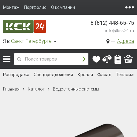
Монтаж
Портфолио
О компании
8 (812) 448-65-75
info@ksk24.ru
Я в
Санкт-Петербурге
Адреса
Распродажа
Спецпредложения
Кровля
Фасад
Теплоизо
Главная
Каталог
Водосточные системы