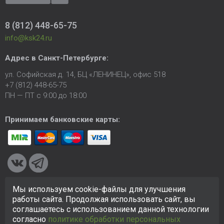
8 (812) 448-65-75
info@ksk24.ru
Адрес в
Санкт-Петербурге
:
ул. Софийская д. 14, БЦ «ЛЕНИНЕЦ», офис 518
+7 (812) 448-65-75
ПН — ПТ с 9:00 до 18:00
Принимаем банковские карты:
Мы используем cookie-файлы для улучшения
© 2005-2026 ООО «КСК». Сайт
https://ksk24.ru
создан
работы сайта. Продолжая использовать сайт, вы
исключительно в информационных целях и любая информация
соглашаетесь с использованием данной технологии
на сайте не является публичной офертой.
Политика в
согласно
политике обработки персональных
отношении персональных данных