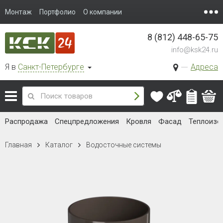
Монтаж
Портфолио
О компании
8 (812) 448-65-75
info@ksk24.ru
Я в
Санкт-Петербурге
Адреса
Распродажа
Спецпредложения
Кровля
Фасад
Теплоизо
Главная
Каталог
Водосточные системы