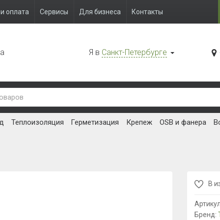
и оплата
Сервисы
Для бизнеса
Контакты
да
Я в
Санкт-Петербурге
д
Теплоизоляция
Герметизация
Крепеж
OSB и фанера
В
В и
Артику
Бренд: