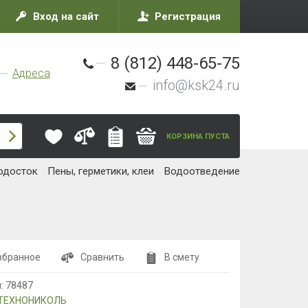
Вход на сайт
Регистрация
8 (812) 448-65-75
Адреса
info@ksk24.ru
КОРЗИНА ПУСТА
одосток
Пены, герметики, клеи
Водоотведение
збранное
Сравнить
В смету
л:
78487
ТЕХНОНИКОЛЬ