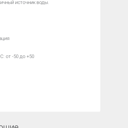
гичный источник воды.
ация
: от -50 до +50
ющие