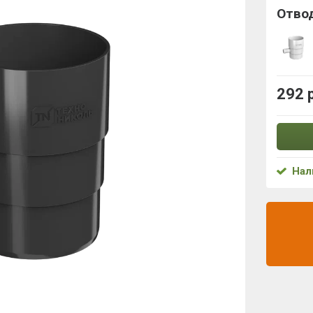
Отво
292 
Нал