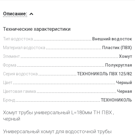
Описание
Описание:
Инструкции
Технические характеристики
Тип водостока
Внешний водосток
Доставка
и оплата
Материал водостока
Пластик (ПВХ)
Элемент
Хомут
Форма
Полукруглая
Серия водостока
ТЕХНОНИКОЛЬ ПВХ 125/82
Цвет
Черный
Цветовая гамма
Черная
Бренд
ТЕХНОНИКОЛЬ
Хомут трубы универсальный L=180мм ТН ПВХ ,
черный
Универсальный хомут для водосточной трубы