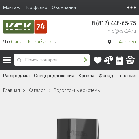
Монтаж
Портфолио
О компании
8 (812) 448-65-75
info@ksk24.ru
Я в
Санкт-Петербурге
Адреса
Распродажа
Спецпредложения
Кровля
Фасад
Теплоизо
Главная
Каталог
Водосточные системы