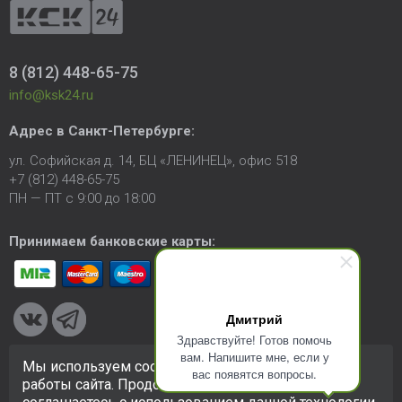
8 (812) 448-65-75
info@ksk24.ru
Адрес в
Санкт-Петербурге
:
ул. Софийская д. 14, БЦ «ЛЕНИНЕЦ», офис 518
+7 (812) 448-65-75
ПН — ПТ с 9:00 до 18:00
Принимаем банковские карты:
Дмитрий
Здравствуйте! Готов помочь
вам. Напишите мне, если у
Мы используем cookie-файлы для улучшения
вас появятся вопросы.
© 2005-2026 ООО «КСК». Сайт
https://ksk24.ru
создан
работы сайта. Продолжая использовать сайт, вы
исключительно в информационных целях и любая информация