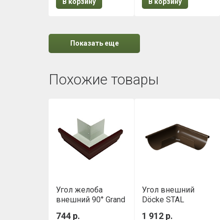
В корзину
В корзину
Показать еще
Похожие товары
Угол желоба
Угол внешний
внешний 90° Grand
Döcke STAL
Line Vortex Matt
PREMIUM 90⁰ D125
744 р.
1 912 р.
(127мм) RAL 8017
Каштан