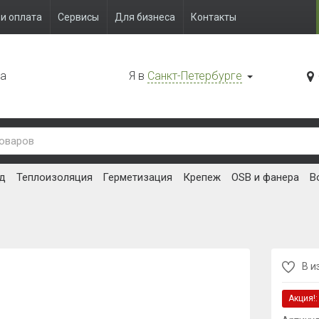
и оплата
Сервисы
Для бизнеса
Контакты
да
Я в
Санкт-Петербурге
д
Теплоизоляция
Герметизация
Крепеж
OSB и фанера
В
В и
Акция!