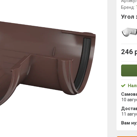
Артику
Бренд:
Угол 
246 
Нал
Самов
10 авгу
Достав
11 авгу
Вам н