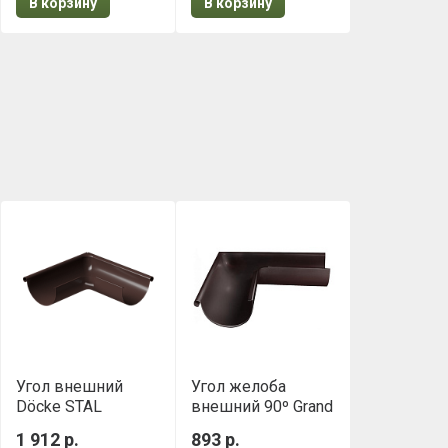
В корзину
В корзину
Угол внешний
Угол желоба
Döcke STAL
внешний 90º Grand
PREMIUM 90⁰ D125
Line (RAL 8017
1 912 р.
893 р.
Шоколад
Коричневый) ПЭ