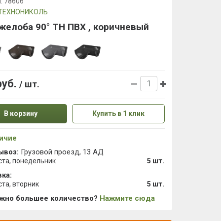
л:
78606
ТЕХНОНИКОЛЬ
желоба 90° ТН ПВХ , коричневый
руб.
/ шт.
В корзину
Купить в 1 клик
ичие
ывоз:
Грузовой проезд, 13 АД
ста, понедельник
5 шт.
ка:
ста, вторник
5 шт.
ужно большее количество?
Нажмите сюда