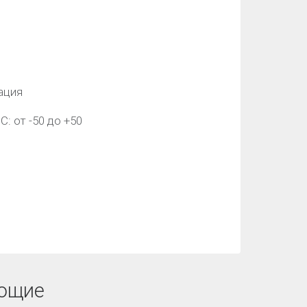
ация
: от -50 до +50
ющие