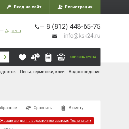
Вход на сайт
Регистрация
8 (812) 448-65-75
Адреса
info@ksk24.ru
КОРЗИНА ПУСТА
одосток
Пены, герметики, клеи
Водоотведение
збранное
Сравнить
В смету
:
Жаркие скидки на водосточные системы Технониколь