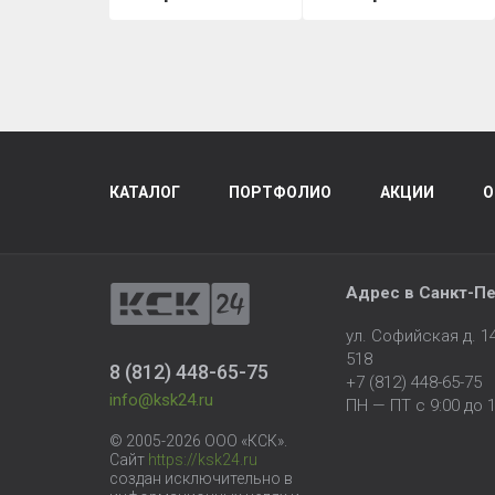
КАТАЛОГ
ПОРТФОЛИО
АКЦИИ
О
Адрес в
Санкт-Пе
ул. Софийская д. 
518
8 (812) 448-65-75
+7 (812) 448-65-75
info@ksk24.ru
ПН — ПТ с 9:00 до 1
© 2005-2026 ООО «КСК».
Сайт
https://ksk24.ru
создан исключительно в