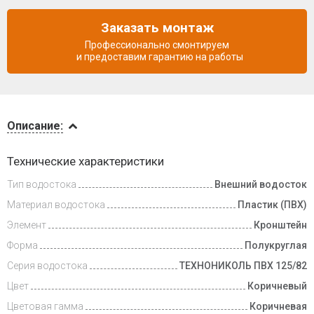
Заказать монтаж
Профессионально смонтируем
и предоставим гарантию на работы
Описание
Описание:
Инструкции
Технические характеристики
Тип водостока
Внешний водосток
Доставка
и оплата
Материал водостока
Пластик (ПВХ)
Элемент
Кронштейн
Форма
Полукруглая
Серия водостока
ТЕХНОНИКОЛЬ ПВХ 125/82
Цвет
Коричневый
Цветовая гамма
Коричневая