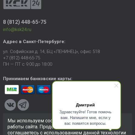
8 (812) 448-65-75
info@ksk24.ru
Адрес в
Санкт-Петербурге
:
ул. Софийская д. 14, БЦ «ЛЕНИНЕЦ», офис 518
+7 (812) 448-65-75
ПН — ПТ с 9:00 до 18:00
Принимаем банковские карты:
Дмитрий
Здравствуйте! Готов помочь
вам. Напишите мне, если у
Мы используем cookie-файлы для улучшения
вас появятся вопросы.
© 2005-2026 ООО «КСК». Сайт
https://ksk24.ru
создан
работы сайта. Продолжая использовать сайт, вы
исключительно в информационных целях и любая информация
соглашаетесь с использованием данной технологии
на сайте не является публичной офертой.
Политика в