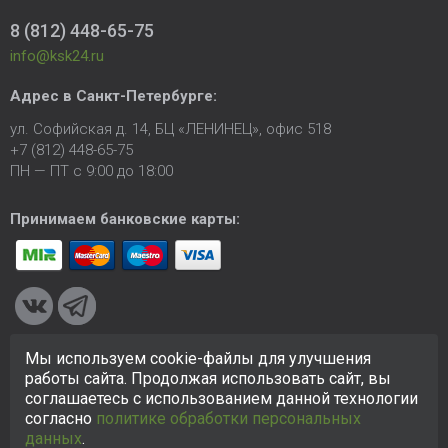
8 (812) 448-65-75
info@ksk24.ru
Адрес в
Санкт-Петербурге
:
ул. Софийская д. 14, БЦ «ЛЕНИНЕЦ», офис 518
+7 (812) 448-65-75
ПН — ПТ с 9:00 до 18:00
Принимаем банковские карты:
Мы используем cookie-файлы для улучшения
© 2005-2026 ООО «КСК». Сайт
https://ksk24.ru
создан
работы сайта. Продолжая использовать сайт, вы
исключительно в информационных целях и любая информация
соглашаетесь с использованием данной технологии
на сайте не является публичной офертой.
Политика в
согласно
политике обработки персональных
отношении персональных данных
данных
.