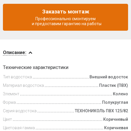
Заказать монтаж
Профессионально смонтируем
и предоставим гарантию на работы
Описание
Описание:
Инструкции
Технические характеристики
Тип водостока
Внешний водосток
Доставка
и оплата
Материал водостока
Пластик (ПВХ)
Элемент
Колено
Форма
Полукруглая
Серия водостока
ТЕХНОНИКОЛЬ ПВХ 125/82
Цвет
Коричневый
Цветовая гамма
Коричневая