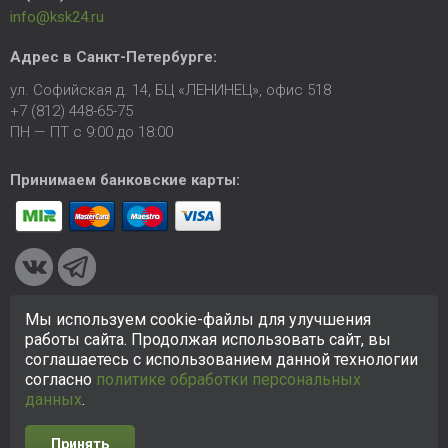
info@ksk24.ru
Адрес в
Санкт-Петербурге
:
ул. Софийская д. 14, БЦ «ЛЕНИНЕЦ», офис 518
+7 (812) 448-65-75
ПН — ПТ с 9:00 до 18:00
Принимаем банковские карты:
Мы используем cookie-файлы для улучшения
© 2005-2026 ООО «КСК». Сайт
https://ksk24.ru
создан
работы сайта. Продолжая использовать сайт, вы
исключительно в информационных целях и любая информация
соглашаетесь с использованием данной технологии
на сайте не является публичной офертой.
Политика в
согласно
политике обработки персональных
отношении персональных данных
данных
.
Принять