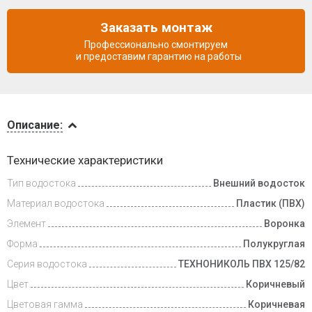
Заказать монтаж
Профессионально смонтируем
и предоставим гарантию на работы
Описание
Описание:
Инструкции
Технические характеристики
Тип водостока
Внешний водосток
Доставка
и оплата
Материал водостока
Пластик (ПВХ)
Элемент
Воронка
Форма
Полукруглая
Серия водостока
ТЕХНОНИКОЛЬ ПВХ 125/82
Цвет
Коричневый
Цветовая гамма
Коричневая